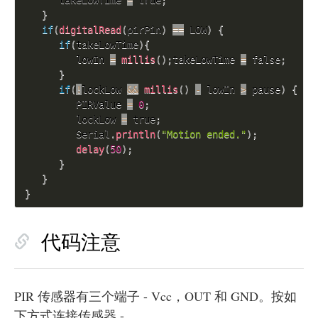
      takeLowTime 
=
 true
;
}
if
(
digitalRead
(
pirPin
)
==
 LOW
)
{
if
(
takeLowTime
)
{
         lowIn 
=
millis
(
)
;
takeLowTime 
=
 false
;
}
if
(
!
lockLow 
&&
millis
(
)
-
 lowIn 
>
 pause
)
{
         PIRValue 
=
0
;
         lockLow 
=
 true
;
         Serial
.
println
(
"Motion ended."
)
;
delay
(
50
)
;
}
}
}
代码注意
PIR 传感器有三个端子 - V
cc
，OUT 和 GND。按如
下方式连接传感器 -