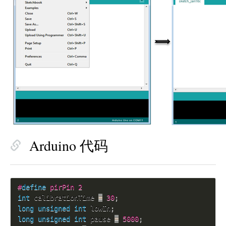
Arduino 代码
#
define
 pirPin 2
int
 calibrationTime 
=
30
;
long
unsigned
int
 lowIn
;
long
unsigned
int
 pause 
=
5000
;