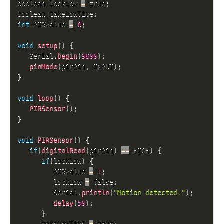
boolean lockLow 
=
 true
;
boolean takeLowTime
;
int
 PIRValue 
=
0
;
void
setup
(
)
{
   Serial
.
begin
(
9600
)
;
pinMode
(
pirPin
,
 INPUT
)
;
}
void
loop
(
)
{
PIRSensor
(
)
;
}
void
PIRSensor
(
)
{
if
(
digitalRead
(
pirPin
)
==
 HIGH
)
{
if
(
lockLow
)
{
         PIRValue 
=
1
;
         lockLow 
=
 false
;
         Serial
.
println
(
"Motion detected."
)
;
delay
(
50
)
;
}