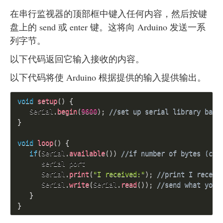
在串行监视器的顶部框中键入任何内容，然后按键
盘上的 send 或 enter 键。这将向 Arduino 发送一系
列字节。
以下代码返回它输入接收的内容。
以下代码将使 Arduino 根据提供的输入提供输出。
void
setup
(
)
{
   Serial
.
begin
(
9600
)
;
//set up serial library baud
}
void
loop
(
)
{
if
(
Serial
.
available
(
)
)
//if number of bytes (cha
      serial port

      Serial
.
print
(
"I received:"
)
;
//print I receiv
      Serial
.
write
(
Serial
.
read
(
)
)
;
//send what you 
}
}