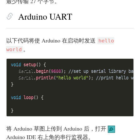
最少传输 27 个字节。
Arduino UART
以下代码将使 Arduino 在启动时发送
hello
。
world
void
setup
(
)
{
   Serial
.
begin
(
9600
)
;
//set up serial library baud
   Serial
.
println
(
"hello world"
)
;
//print hello wor
}
void
loop
(
)
{
}
将 Arduino 草图上传到 Arduino 后，打开
Arduino IDE 右上角的串行监视器。