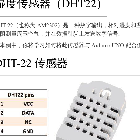
湿度传感器（DHT22）
HT-22（也称为 AM2302）是一种数字输出，相对湿
阻测量周围空气，并在数据引脚上发送数字信号。
本例中，你将学习如何将此传感器与 Arduino UNO
DHT-22 传感器