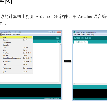
你的计算机上打开 Arduino IDE 软件。用 Arduin
件。