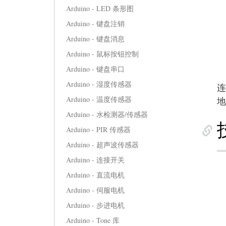
Arduino - LED 条形图
Arduino - 键盘注销
Arduino - 键盘消息
Arduino - 鼠标按钮控制
Arduino - 键盘串口
Arduino - 湿度传感器
连
Arduino - 温度传感器
地
Arduino - 水检测器/传感器
Arduino - PIR 传感器
Arduino - 超声波传感器
Arduino - 连接开关
Arduino - 直流电机
Arduino - 伺服电机
Arduino - 步进电机
Arduino - Tone 库