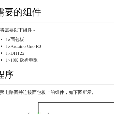
需要的组件
将需要以下组件 -
1×面包板
1×Arduino Uno R3
1×DHT22
1×10K 欧姆电阻
程序
照电路图并连接面包板上的组件，如下图所示。