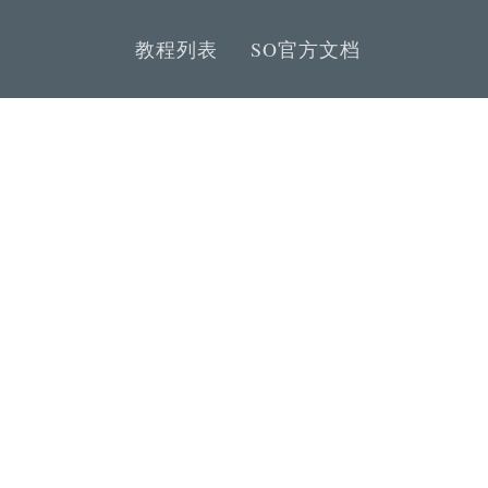
教程列表
SO官方文档