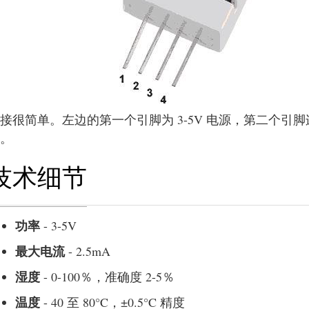
接很简单。左边的第一个引脚为 3-5V 电源，第二个
。
技术细节
功率
- 3-5V
最大电流
- 2.5mA
湿度
- 0-100％，准确度 2-5％
温度
- 40 至 80°C，±0.5°C 精度