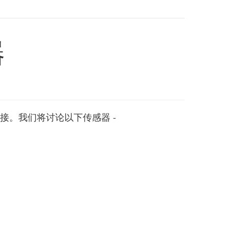
器
连接。我们将讨论以下传感器 -