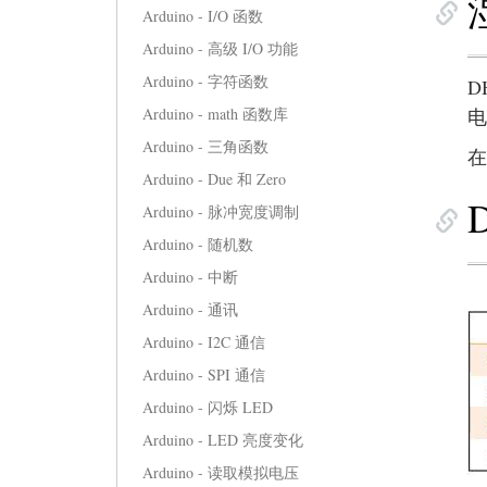
Arduino - I/O 函数
Arduino - 高级 I/O 功能
Arduino - 字符函数
D
Arduino - math 函数库
电
Arduino - 三角函数
在
Arduino - Due 和 Zero
Arduino - 脉冲宽度调制
Arduino - 随机数
Arduino - 中断
Arduino - 通讯
Arduino - I2C 通信
Arduino - SPI 通信
Arduino - 闪烁 LED
Arduino - LED 亮度变化
Arduino - 读取模拟电压