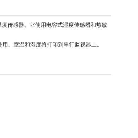
度和温度传感器。它使用电容式湿度传感器和热敏
 配合使用。室温和湿度将打印到串行监视器上。