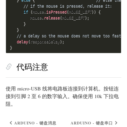
}
else
{
// else the m
// if the mouse is pressed, release it:
if
(
Mouse
.
isPressed
(
MOUSE_LEFT
)
)
{
         Mouse
.
release
(
MOUSE_LEFT
)
;
}
}
// a delay so the mouse does not move too fast:
delay
(
responseDelay
)
;
}
代码注意
使用 micro-USB 线将电路板连接到计算机。按钮连
接到引脚 2 至 6 的数字输入。确保使用 10k 下拉电
阻。
ARDUINO - 键盘消息
ARDUINO - 键盘串口