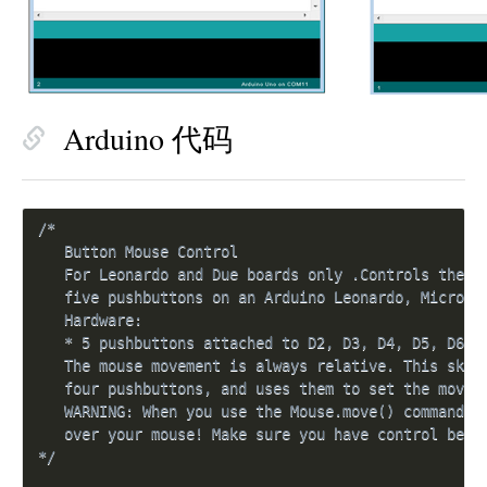
Arduino 代码
/*

   Button Mouse Control

   For Leonardo and Due boards only .Controls the mo
   five pushbuttons on an Arduino Leonardo, Micro or
   Hardware:

   * 5 pushbuttons attached to D2, D3, D4, D5, D6

   The mouse movement is always relative. This sketc
   four pushbuttons, and uses them to set the moveme
   WARNING: When you use the Mouse.move() command, t
   over your mouse! Make sure you have control befor
*/