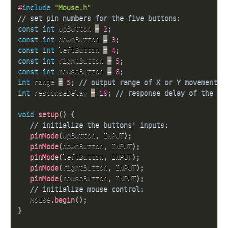
#
include
"Mouse.h"
// set pin numbers for the five buttons:
const
int
 upButton 
=
2
;
const
int
 downButton 
=
3
;
const
int
 leftButton 
=
4
;
const
int
 rightButton 
=
5
;
const
int
 mouseButton 
=
6
;
int
 range 
=
5
;
// output range of X or Y movement; 
int
 responseDelay 
=
10
;
// response delay of the mo
void
setup
(
)
{
// initialize the buttons' inputs:
pinMode
(
upButton
,
 INPUT
)
;
pinMode
(
downButton
,
 INPUT
)
;
pinMode
(
leftButton
,
 INPUT
)
;
pinMode
(
rightButton
,
 INPUT
)
;
pinMode
(
mouseButton
,
 INPUT
)
;
// initialize mouse control:
   Mouse
.
begin
(
)
;
}