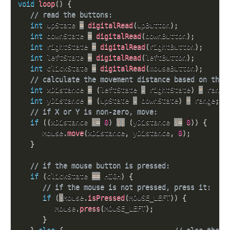
void
loop
(
)
{
// read the buttons:
int
 upState 
=
digitalRead
(
upButton
)
;
int
 downState 
=
digitalRead
(
downButton
)
;
int
 rightState 
=
digitalRead
(
rightButton
)
;
int
 leftState 
=
digitalRead
(
leftButton
)
;
int
 clickState 
=
digitalRead
(
mouseButton
)
;
// calculate the movement distance based on the 
int
 xDistance 
=
(
leftState 
-
 rightState
)
*
 range
int
 yDistance 
=
(
upState 
-
 downState
)
*
 range
;
// if X or Y is non-zero, move:
if
(
(
xDistance 
!=
0
)
||
(
yDistance 
!=
0
)
)
{
      Mouse
.
move
(
xDistance
,
 yDistance
,
0
)
;
}
// if the mouse button is pressed:
if
(
clickState 
==
 HIGH
)
{
// if the mouse is not pressed, press it:
if
(
!
Mouse
.
isPressed
(
MOUSE_LEFT
)
)
{
         Mouse
.
press
(
MOUSE_LEFT
)
;
}