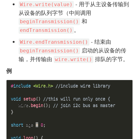
- 用于从主设备传输到
Wire.write(value)
从设备的队列字节（中间调用
和
beginTransmission()
。
endTransmission()
- 结束由
Wire.endTransmission()
启动的从设备的传
beginTransmission()
输，并传输由
排队的字节。
wire.write()
例
#
include
<Wire.h>
//include wire library
void
setup
(
)
//this will run only once { 
   Wire
.
begin
(
)
;
// join i2c bus as master
}
short
 age 
=
0
;
void
loop
(
)
{