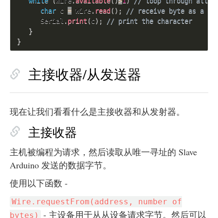
while
(
Wire
.
available
(
)
>
1
)
// loop through all b
char
 c 
=
 Wire
.
read
(
)
;
// receive byte as a ch
      Serial
.
print
(
c
)
;
// print the character
}
}
主接收器/从发送器
现在让我们看看什么是主接收器和从发射器。
主接收器
主机被编程为请求，然后读取从唯一寻址的 Slave
Arduino 发送的数据字节。
使用以下函数 -
Wire.requestFrom(address, number of
- 主设备用于从从设备请求字节。然后可以
bytes)