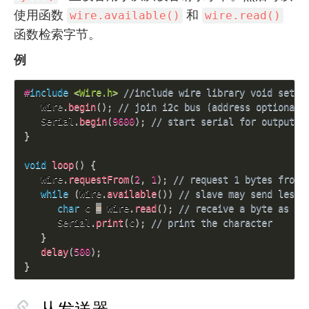
使用函数
和
wire.available()
wire.read()
函数检索字节。
例
#
include
<Wire.h>
//include wire library void setup
   Wire
.
begin
(
)
;
// join i2c bus (address optional 
   Serial
.
begin
(
9600
)
;
// start serial for output
}
void
loop
(
)
{
   Wire
.
requestFrom
(
2
,
1
)
;
// request 1 bytes from 
while
(
Wire
.
available
(
)
)
// slave may send less 
char
 c 
=
 Wire
.
read
(
)
;
// receive a byte as ch
      Serial
.
print
(
c
)
;
// print the character
}
delay
(
500
)
;
}
从发送器