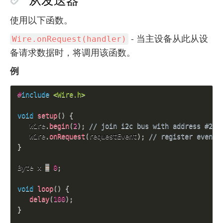
使用以下函数。
- 当主设备从此从设
Wire.onRequest(handler)
备请求数据时，将调用该函数。
例
#
include
<Wire.h>
void
setup
(
)
{
   Wire
.
begin
(
2
)
;
// join i2c bus with address #2
   Wire
.
onRequest
(
requestEvent
)
;
// register event
}
Byte x 
=
0
;
void
loop
(
)
{
delay
(
100
)
;
}