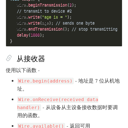
   Wire
.
beginTransmission
(
2
)
;
// transmit to device #2
   Wire
.
write
(
"age is = "
)
;
   Wire
.
write
(
age
)
;
// sends one byte
   Wire
.
endTransmission
(
)
;
// stop transmitting
delay
(
1000
)
;
}
从接收器
使用以下函数 -
- 地址是 7 位从机地
Wire.begin(address)
址。
Wire.onReceive(received data
- 从设备从主设备接收数据时要调
handler)
用的函数。
- 返回可用
Wire.available()