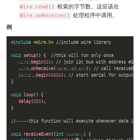
检索的字节数。这应该在
Wire.read()
处理程序中调用。
Wire.onReceive()
例
#
include
<Wire.h>
//include wire library
void
setup
(
)
{
//this will run only once
   Wire
.
begin
(
2
)
;
// join i2c bus with address #2
   Wire
.
onReceive
(
receiveEvent
)
;
// call receiveEve
   Serial
.
begin
(
9600
)
;
// start serial for output t
}
void
loop
(
)
{
delay
(
250
)
;
}
//-----this function will execute whenever data is 
void
receiveEvent
(
int
 howMany
)
{