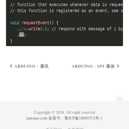
// function that executes whenever data is requeste
// this function is registered as an event, see set
void
requestEvent
(
)
{
   Wire
.
write
(
x
)
;
// respond with message of 1 byte
   x
++
;
}
ARDUINO - 通讯
ARDUINO - SPI 通信
Copyright © 2018. All right reserved
tastones.com
备案号：
鲁ICP备18045372号-1