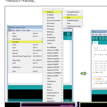
→Basics→Blink。