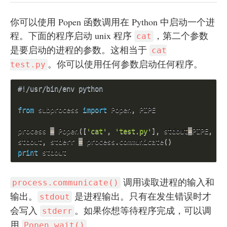
你可以使用 Popen 函数调用在 Python 中启动一个进
程。下面的程序启动 unix 程序
，第二个参数
cat
是要启动的进程的参数。这相当于
cat
。你可以使用任何参数启动任何程序。
test.py
#!/usr/bin/env python 
from
 subprocess 
import
 Popen
,
 PIPE

process 
=
 Popen
(
[
'cat'
,
'test.py'
]
,
 stdout
=
PIPE
,
 st
stdout
,
 stderr 
=
 process
.
communicate
(
)
print
 stdout
调用读取进程的输入和
process.communicate()
输出。
是进程输出。只有在发生错误时才
stdout
会写入
。如果你想等待程序完成，可以调
stderr
用
。
Popen.wait()