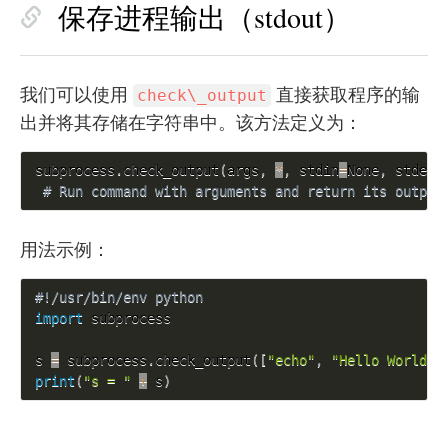
保存进程输出（stdout）
我们可以使用
直接获取程序的输
check\_output
出并将其存储在字符串中。该方法定义为：
subprocess
.
check_output
(
args
,
*
,
 stdin
=
None
,
 stderr
# Run command with arguments and return its output
用法示例：
#!/usr/bin/env python 
import
 subprocess

s 
=
 subprocess
.
check_output
(
[
"echo"
,
"Hello World!"
print
(
"s = "
+
 s
)