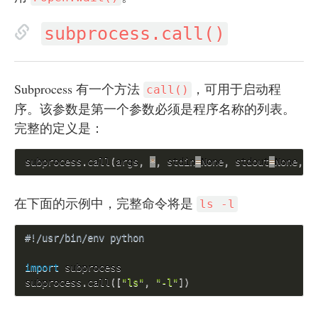
subprocess.call()
Subprocess 有一个方法
，可用于启动程
call()
序。该参数是第一个参数必须是程序名称的列表。
完整的定义是：
subprocess
.
call
(
args
,
*
,
 stdin
=
None
,
 stdout
=
None
,
 s
在下面的示例中，完整命令将是
ls -l
#!/usr/bin/env python 
import
 subprocess

subprocess
.
call
(
[
"ls"
,
"-l"
]
)