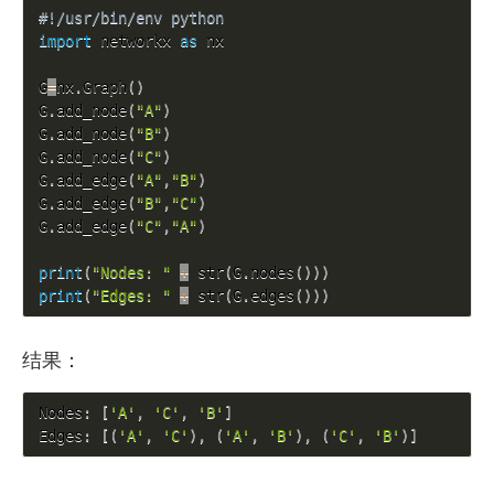
#!/usr/bin/env python
import
 networkx 
as
 nx

G
=
nx
.
Graph
(
)
G
.
add_node
(
"A"
)
G
.
add_node
(
"B"
)
G
.
add_node
(
"C"
)
G
.
add_edge
(
"A"
,
"B"
)
G
.
add_edge
(
"B"
,
"C"
)
G
.
add_edge
(
"C"
,
"A"
)
print
(
"Nodes: "
+
 str
(
G
.
nodes
(
)
)
)
print
(
"Edges: "
+
 str
(
G
.
edges
(
)
)
)
结果：
Nodes
:
[
'A'
,
'C'
,
'B'
]
Edges
:
[
(
'A'
,
'C'
)
,
(
'A'
,
'B'
)
,
(
'C'
,
'B'
)
]