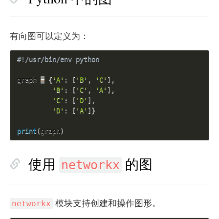
有向图可以定义为：
#!/usr/bin/env python
graph 
=
{
'A'
:
[
'B'
,
'C'
]
,
'B'
:
[
'C'
,
'A'
]
,
'C'
:
[
'D'
]
,
'D'
:
[
'A'
]
}
print
(
graph
)
使用
的图
networkx
模块支持创建和操作图形。
networkx