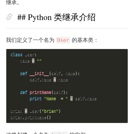
继承。
## Python 类继承介绍
我们定义了一个名为
的基本类：
User
class
User
:
    name 
=
""
def
__init__
(
self
,
 name
)
:
        self
.
name 
=
 name

def
printName
(
self
)
:
print
"Name  = "
+
 self
.
name

brian 
=
 User
(
"brian"
)
brian
.
printName
(
)