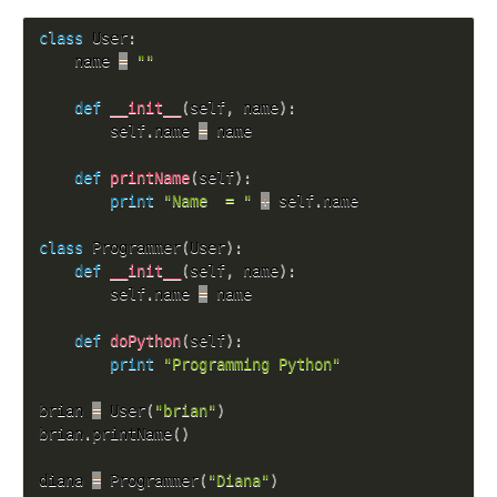
class
User
:
    name 
=
""
def
__init__
(
self
,
 name
)
:
        self
.
name 
=
 name

def
printName
(
self
)
:
print
"Name  = "
+
 self
.
name

class
Programmer
(
User
)
:
def
__init__
(
self
,
 name
)
:
        self
.
name 
=
 name

def
doPython
(
self
)
:
print
"Programming Python"
brian 
=
 User
(
"brian"
)
brian
.
printName
(
)
diana 
=
 Programmer
(
"Diana"
)