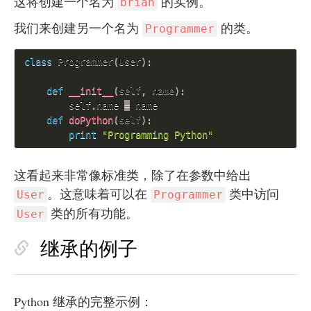
这将创建一个名为
的实例。
brian
我们来创建另一个名为
的类。
Programmer
class
Programmer
(
User
)
:
def
__init__
(
self
,
 name
)
:
        self
.
name 
=
 name

def
doPython
(
self
)
:
print
"Programming Python"
这看起来非常像标准类，除了在参数中给出
。这意味着可以在
类中访问
User
Programmer
类的所有功能。
User
继承的例子
Python 继承的完整示例：