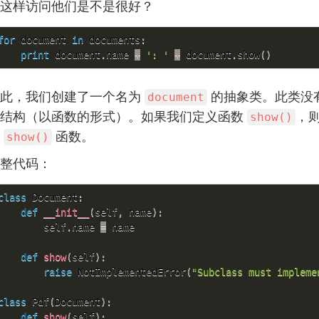
这样访问他们是不是很好？
for
 document 
in
 documents
:
print
 document
.
name 
+
': '
+
 document
.
show
(
)
此，我们创建了一个名为
的抽象类。此类没
document
结构（以函数的形式）。如果我们定义函数
，
show()
有
函数。
show()
整代码：
class
Document
:
def
__init__
(
self
,
 name
)
:
        self
.
name 
=
 name

def
show
(
self
)
:
raise
 NotImplementedError
(
"Subclass must impleme
class
Pdf
(
Document
)
:
def
show
(
self
)
: