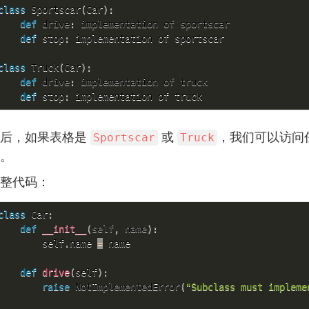
class
Sportscar
(
Car
)
:
def
 drive
:
 implementation of sportscar

def
 stop
:
 implementation of sportscar

class
Truck
(
Car
)
:
def
 drive
:
 implementation of truck

def
 stop
:
 implementation of truck
然后，如果表格是
或
，我们可以访问
Sportscar
Truck
。
整代码：
class
Car
:
def
__init__
(
self
,
 name
)
:
        self
.
name 
=
 name

def
drive
(
self
)
:
raise
 NotImplementedError
(
"Subclass must impleme