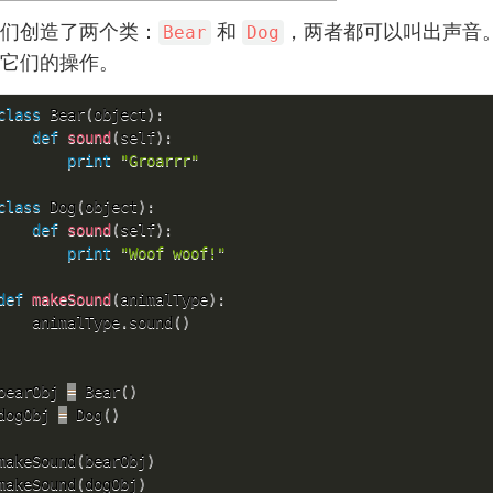
们创造了两个类：
和
，两者都可以叫出声音
Bear
Dog
它们的操作。
class
Bear
(
object
)
:
def
sound
(
self
)
:
print
"Groarrr"
class
Dog
(
object
)
:
def
sound
(
self
)
:
print
"Woof woof!"
def
makeSound
(
animalType
)
:
    animalType
.
sound
(
)
bearObj 
=
 Bear
(
)
dogObj 
=
 Dog
(
)
makeSound
(
bearObj
)
makeSound
(
dogObj
)