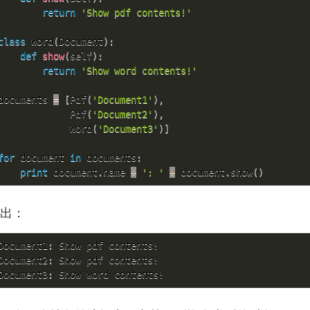
return
'Show pdf contents!'
class
Word
(
Document
)
:
def
show
(
self
)
:
return
'Show word contents!'
documents 
=
[
Pdf
(
'Document1'
)
,
             Pdf
(
'Document2'
)
,
             Word
(
'Document3'
)
]
for
 document 
in
 documents
:
print
 document
.
name 
+
': '
+
 document
.
show
(
)
出：
Document1
:
 Show pdf contents!

Document2
:
 Show pdf contents!

Document3
:
 Show word contents!