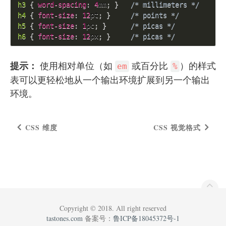
h3 
{
word-spacing
:
4
mm
;
}
/* millimeters */
h4 
{
font-size
:
12
pt
;
}
/* points */
h5 
{
font-size
:
1
pc
;
}
/* picas */
h6 
{
font-size
:
12
px
;
}
/* picas */
提示：
使用相对单位（如
或百分比
）的样式
em
%
表可以更轻松地从一个输出环境扩展到另一个输出
环境。
CSS 维度
CSS 视觉格式
Copyright © 2018. All right reserved
tastones.com
备案号：
鲁ICP备18045372号-1