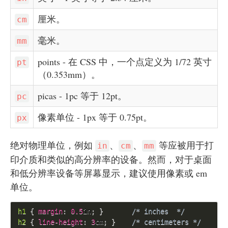
厘米。
cm
毫米。
mm
points - 在 CSS 中，一个点定义为 1/72 英寸
pt
（0.353mm）。
picas - 1pc 等于 12pt。
pc
像素单位 - 1px 等于 0.75pt。
px
绝对物理单位，例如
、
、
等应被用于打
in
cm
mm
印介质和类似的高分辨率的设备。然而，对于桌面
和低分辨率设备等屏幕显示，建议使用像素或 em
单位。
h1 
{
margin
:
0.5
in
;
}
/* inches  */
h2 
{
line-height
:
3
cm
;
}
/* centimeters */