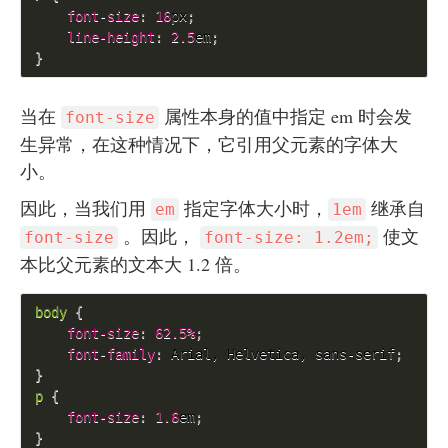
font-size
:
16
px
;
line-height
:
2.5
em
;
}
当在
属性本身的值中指定 em 时会发
font-size
生异常，在这种情况下，它引用父元素的字体大
小。
因此，当我们用
指定字体大小时，
继承自
em
1em
。因此，
使文
font-size
font-size: 1.2em;
本比父元素的文本大 1.2 倍。
body 
{
font-size
:
62.5%
;
font-family
:
 Arial, Helvetica, sans-serif
;
}
p 
{
font-size
:
1.6
em
;
}