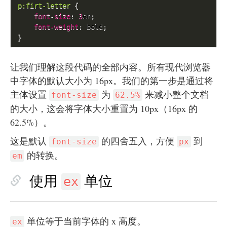
p
:firt-letter
{
font-size
:
3
em
;
font-weight
:
 bold
;
}
让我们理解这段代码的全部内容。所有现代浏览器
中字体的默认大小为 16px。我们的第一步是通过将
主体设置
为
来减小整个文档
font-size
62.5%
的大小，这会将字体大小重置为 10px（16px 的
62.5%）。
这是默认
的四舍五入，方便
到
font-size
px
的转换。
em
使用
单位
ex
单位等于当前字体的 x 高度。
ex