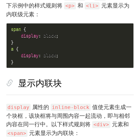
下示例中的样式规则将
和
元素显示为
<p>
<li>
内联级元素：
span 
{
display
:
 block
;
}
a 
{
display
:
 block
;
}
显示内联块
属性的
值使元素生成一
display
inline-block
个块框，该块框将与周围内容一起流动，即与相邻
内容在同一行中。以下样式规则将
元素和
<div>
元素显示为内联块：
<span>