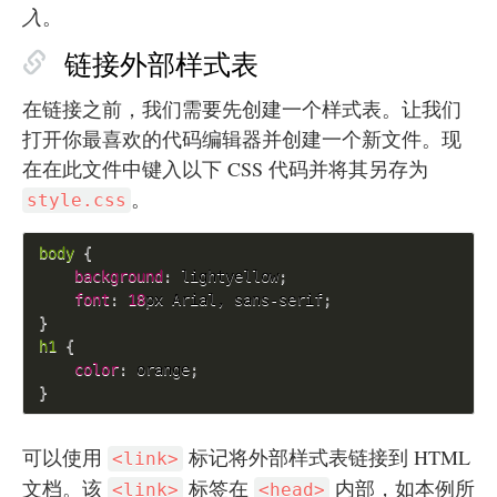
入
。
链接外部样式表
在链接之前，我们需要先创建一个样式表。让我们
打开你最喜欢的代码编辑器并创建一个新文件。现
在在此文件中键入以下 CSS 代码并将其另存为
。
style.css
body 
{
background
:
 lightyellow
;
font
:
18
px Arial, sans-serif
;
}
h1 
{
color
:
 orange
;
}
可以使用
标记将外部样式表链接到 HTML
<link>
文档。该
标签在
内部，如本例所
<link>
<head>