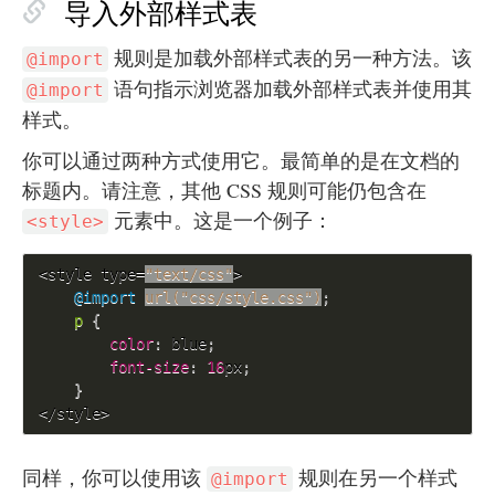
导入外部样式表
规则是加载外部样式表的另一种方法。该
@import
语句指示浏览器加载外部样式表并使用其
@import
样式。
你可以通过两种方式使用它。最简单的是在文档的
标题内。请注意，其他 CSS 规则可能仍包含在
元素中。这是一个例子：
<style>
<style type=
"text/css"
>

@import
url("css/style.css")
;
p 
{
color
:
 blue
;
font-size
:
16
px
;
}
</style>
同样，你可以使用该
规则在另一个样式
@import