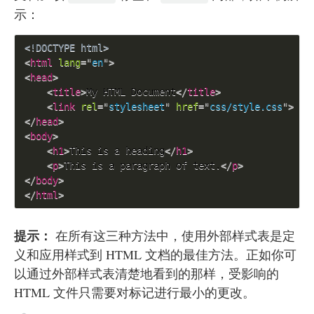
示：
<!DOCTYPE html>
<
html
lang
=
"
en
"
>
<
head
>
<
title
>
My HTML Document
</
title
>
<
link
rel
=
"
stylesheet
"
href
=
"
css/style.css
"
>
</
head
>
<
body
>
<
h1
>
This is a heading
</
h1
>
<
p
>
This is a paragraph of text.
</
p
>
</
body
>
</
html
>
提示：
在所有这三种方法中，使用外部样式表是定
义和应用样式到 HTML 文档的最佳方法。正如你可
以通过外部样式表清楚地看到的那样，受影响的
HTML 文件只需要对标记进行最小的更改。