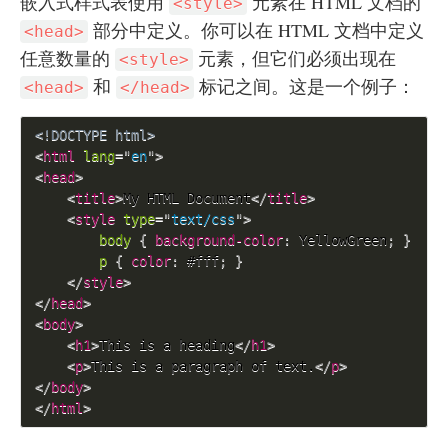
嵌入式样式表使用
元素在 HTML 文档的
<style>
部分中定义。你可以在 HTML 文档中定义
<head>
任意数量的
元素，但它们必须出现在
<style>
和
标记之间。这是一个例子：
<head>
</head>
<!DOCTYPE html>
<
html
lang
=
"
en
"
>
<
head
>
<
title
>
My HTML Document
</
title
>
<
style
type
=
"
text/css
"
>
body 
{
background-color
:
 YellowGreen
;
}
p 
{
color
:
#fff
;
}
</
style
>
</
head
>
<
body
>
<
h1
>
This is a heading
</
h1
>
<
p
>
This is a paragraph of text.
</
p
>
</
body
>
</
html
>