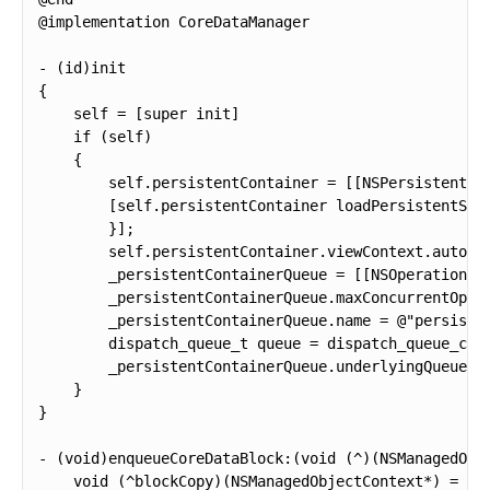
@implementation CoreDataManager

- (id)init

{

    self = [super init]

    if (self)

    {

        self.persistentContainer = [[NSPersistentCo
        [self.persistentContainer loadPersistentSto
        }];

        self.persistentContainer.viewContext.automat
        _persistentContainerQueue = [[NSOperationQue
        _persistentContainerQueue.maxConcurrentOpera
        _persistentContainerQueue.name = @"persisten
        dispatch_queue_t queue = dispatch_queue_crea
        _persistentContainerQueue.underlyingQueue = 
    }

}

- (void)enqueueCoreDataBlock:(void (^)(NSManagedObje
    void (^blockCopy)(NSManagedObjectContext*) = [bl