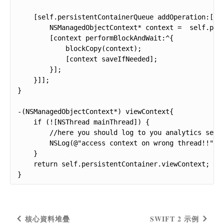
    [self.persistentContainerQueue addOperation:[NSB
        NSManagedObjectContext* context =  self.pers
        [context performBlockAndWait:^{

            blockCopy(context);

            [context saveIfNeeded];

        }];

    }]];

}

-(NSManagedObjectContext*) viewContext{

    if (![NSThread mainThread]) {

        //here you should log to you analytics servi
        NSLog(@"access context on wrong thread!!");

    }

    return self.persistentContainer.viewContext;

}
核心資料堆疊
SWIFT 2 示例