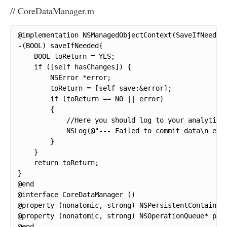
// CoreDataManager.m
@implementation NSManagedObjectContext(SaveIfNeeded)
-(BOOL) saveIfNeeded{

    BOOL toReturn = YES;

    if ([self hasChanges]) {

        NSError *error;

        toReturn = [self save:&error];

        if (toReturn == NO || error)

        {

            //Here you should log to your analytics 
            NSLog(@"--- Failed to commit data\n erro
        }

    }

    return toReturn;

}

@end

@interface CoreDataManager ()

@property (nonatomic, strong) NSPersistentContainer*
@property (nonatomic, strong) NSOperationQueue* pers
@end
