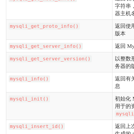
字符串，
器主机
返回使用
mysqli_get_proto_info()
版本
返回 M
mysqli_get_server_info()
以整数形
mysqli_get_server_version()
务器的
返回有
mysqli_info()
息
初始化 
mysqli_init()
用于的
mysqli
返回上
mysqli_insert_id()
生成的 i