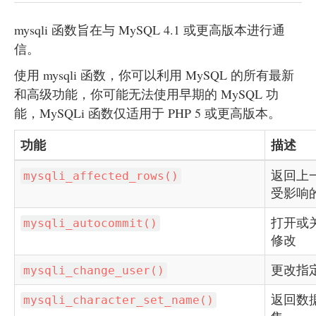
mysqli 函数旨在与 MySQL 4.1 或更高版本进行通
信。
使用 mysqli 函数，你可以利用 MySQL 的所有最新
和高级功能，你可能无法使用早期的 MySQL 功
能，MySQLi 函数仅适用于 PHP 5 或更高版本。
功能
描述
返回上一
mysqli_affected_rows()
受影响
打开或
mysqli_autocommit()
修改
更改指
mysqli_change_user()
返回数
mysqli_character_set_name()