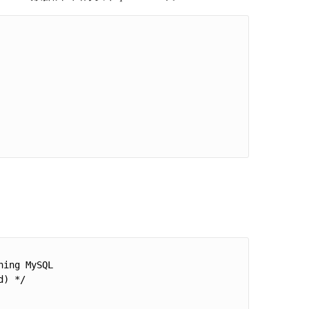
ing MySQL

) */
