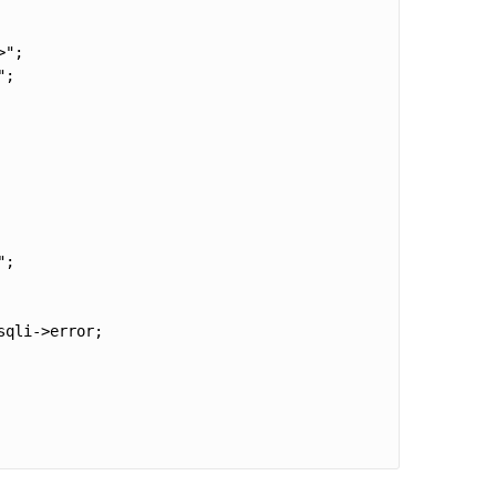
";

;

;

qli->error;
