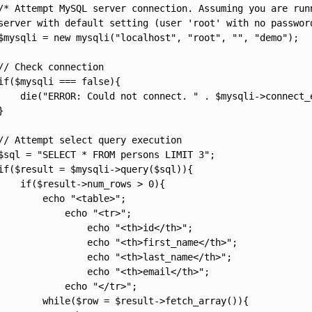
/* Attempt MySQL server connection. Assuming you are runn
server with default setting (user 'root' with no password
$mysqli = new mysqli("localhost", "root", "", "demo");

// Check connection

if($mysqli === false){

    die("ERROR: Could not connect. " . $mysqli->connect_e
}

// Attempt select query execution

$sql = "SELECT * FROM persons LIMIT 3";

if($result = $mysqli->query($sql)){

    if($result->num_rows > 0){

        echo "<table>";

            echo "<tr>";

                echo "<th>id</th>";

                echo "<th>first_name</th>";

                echo "<th>last_name</th>";

                echo "<th>email</th>";

            echo "</tr>";

        while($row = $result->fetch_array()){
