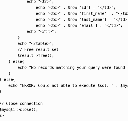
            echo "<tr>";

                echo "<td>" . $row['id'] . "</td>";

                echo "<td>" . $row['first_name'] . "</td>
                echo "<td>" . $row['last_name'] . "</td>"
                echo "<td>" . $row['email'] . "</td>";

            echo "</tr>";

        }

        echo "</table>";

        // Free result set

        $result->free();

    } else{

        echo "No records matching your query were found."
    }

} else{

    echo "ERROR: Could not able to execute $sql. " . $mys
}

// Close connection

$mysqli->close();

?>