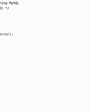
ing MySQL

) */

rror);
