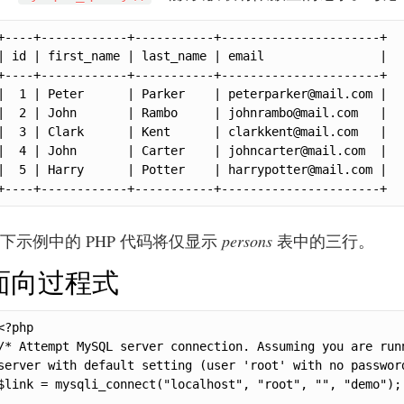
+----+------------+-----------+----------------------+

| id | first_name | last_name | email                |

+----+------------+-----------+----------------------+

|  1 | Peter      | Parker    | peterparker@mail.com |

|  2 | John       | Rambo     | johnrambo@mail.com   |

|  3 | Clark      | Kent      | clarkkent@mail.com   |

|  4 | John       | Carter    | johncarter@mail.com  |

|  5 | Harry      | Potter    | harrypotter@mail.com |

+----+------------+-----------+----------------------+
下示例中的 PHP 代码将仅显示
persons
表中的三行。
面向过程式
<?php

/* Attempt MySQL server connection. Assuming you are runn
server with default setting (user 'root' with no password
$link = mysqli_connect("localhost", "root", "", "demo");
