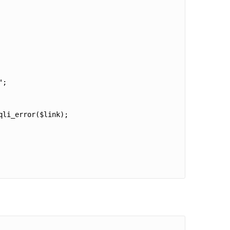
;

li_error($link);
