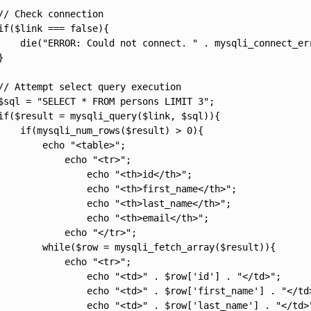
// Check connection

if($link === false){

    die("ERROR: Could not connect. " . mysqli_connect_err
}

// Attempt select query execution

$sql = "SELECT * FROM persons LIMIT 3";

if($result = mysqli_query($link, $sql)){

    if(mysqli_num_rows($result) > 0){

        echo "<table>";

            echo "<tr>";

                echo "<th>id</th>";

                echo "<th>first_name</th>";

                echo "<th>last_name</th>";

                echo "<th>email</th>";

            echo "</tr>";

        while($row = mysqli_fetch_array($result)){

            echo "<tr>";

                echo "<td>" . $row['id'] . "</td>";

                echo "<td>" . $row['first_name'] . "</td>
                echo "<td>" . $row['last_name'] . "</td>"