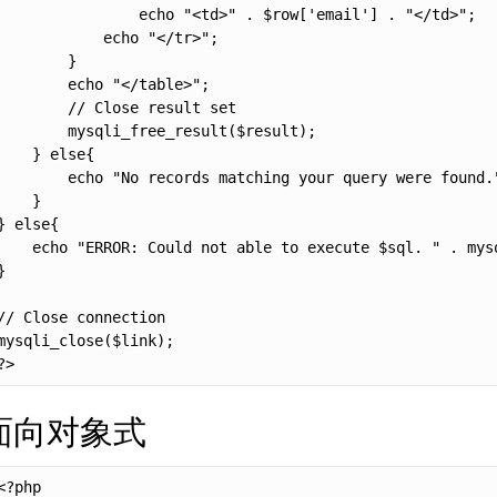
                echo "<td>" . $row['email'] . "</td>";

            echo "</tr>";

        }

        echo "</table>";

        // Close result set

        mysqli_free_result($result);

    } else{

        echo "No records matching your query were found."
    }

} else{

    echo "ERROR: Could not able to execute $sql. " . mysq
}

// Close connection

mysqli_close($link);

?>
面向对象式
<?php
