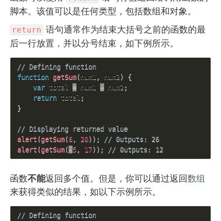
脚本。该值可以是任何类型，包括数组和对象。
语句通常作为结束大括号之前的函数的最
return
后一行放置，并以分号结束，如下例所示。
// Defining function
function
getSum
(
num1
,
 num2
)
{
var
 total 
=
 num1 
+
 num2
;
return
 total
;
}
// Displaying returned value
alert
(
getSum
(
6
,
20
)
)
;
// 0utputs: 26
alert
(
getSum
(
-
5
,
17
)
)
;
// 0utputs: 12
不能
函数
返回多个值。但是，你可以通过返回
数组
来获得类似的结果，如以下示例所示。
// Defining function