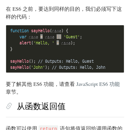
在 ES6 之前，要达到同样的目的，我们必须写下这
样的代码：
function
sayHello
(
name
)
{
var
 name 
=
 name 
||
'Guest'
;
alert
(
'Hello, '
+
 name
)
;
}
sayHello
(
)
;
// 0utputs: Hello, Guest
sayHello
(
'John'
)
;
// 0utputs: Hello, John
要了解其他 ES6 功能，请查看
JavaScript ES6 功能
章节。
从函数返回值
函数可以使用
语句将值返回给调用函数的
return