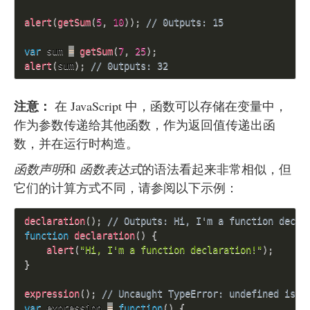
alert
(
getSum
(
5
,
10
)
)
;
// 0utputs: 15
var
 sum 
=
getSum
(
7
,
25
)
;
alert
(
sum
)
;
// 0utputs: 32
注意：
在 JavaScript 中，函数可以存储在变量中，
作为参数传递给其他函数，作为返回值传递出函
数，并在运行时构造。
函数声明
和
函数表达式
的语法看起来非常相似，但
它们的计算方式不同，请参阅以下示例：
declaration
(
)
;
// Outputs: Hi, I'm a function decla
function
declaration
(
)
{
alert
(
"Hi, I'm a function declaration!"
)
;
}
expression
(
)
;
// Uncaught TypeError: undefined is n
var
 expression 
=
function
(
)
{