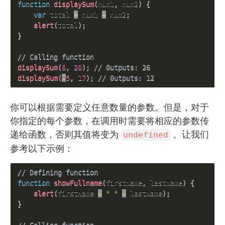
function
displaySum
(
num1
,
 num2
)
{
var
 total 
=
 num1 
+
 num2
;
alert
(
total
)
;
}
// Calling function
displaySum
(
6
,
20
)
;
// 0utputs: 26
displaySum
(
-
5
,
17
)
;
// 0utputs: 12
你可以根据需要定义任意数量的参数。但是，对于
你指定的每个参数，在调用时需要将相应的参数传
递给函数，否则其值将变为
。让我们
undefined
参考以下示例：
// Defining function
function
showFullname
(
firstName
,
 lastName
)
{
alert
(
firstName 
+
" "
+
 lastName
)
;
}