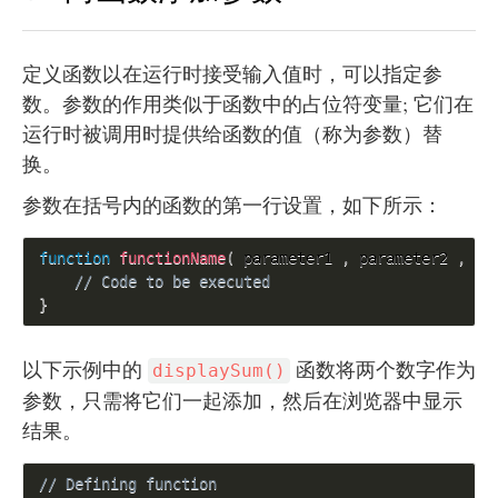
定义函数以在运行时接受输入值时，可以指定参
数。参数的作用类似于函数中的占位符变量; 它们在
运行时被调用时提供给函数的值（称为参数）替
换。
参数在括号内的函数的第一行设置，如下所示：
function
functionName
(
 parameter1 
,
 parameter2 
,
 pa
// Code to be executed 
}
以下示例中的
函数将两个数字作为
displaySum()
参数，只需将它们一起添加，然后在浏览器中显示
结果。
// Defining function