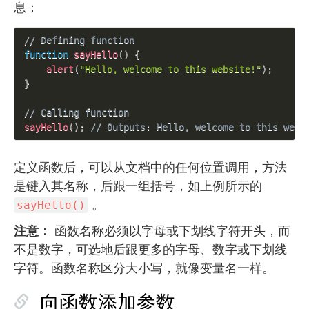
息：
// Defining function
function
sayHello
(
)
{
alert
(
"Hello, welcome to this website!"
)
;
}
// Calling function
sayHello
(
)
;
// 0utputs: Hello, welcome to this webs
定义函数后，可以从文档中的任何位置调用，方法
是键入其名称，后跟一组括号，如上例所示的
。
sayHello()
注意：
函数名称必须以字母或下划线字符开头，而
不是数字，可选地后跟更多的字母、数字或下划线
字符。函数名称区分大小写，就像变量名一样。
向函数添加参数