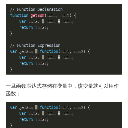
// Function Declaration
function
getSum
(
num1
,
 num2
)
{
var
 total 
=
 num1 
+
 num2
;
return
 total
;
}
// Function Expression
var
 getSum 
=
function
(
num1
,
 num2
)
{
var
 total 
=
 num1 
+
 num2
;
return
 total
;
}
一旦函数表达式存储在变量中，该变量就可以用作
函数：
var
 getSum 
=
function
(
num1
,
 num2
)
{
var
 total 
=
 num1 
+
 num2
;
return
 total
;
}