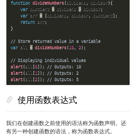
function
divideNumbers
(
dividend
,
 divisor
)
{
var
 quotient 
=
 dividend 
/
 divisor
;
var
 arr 
=
[
dividend
,
 divisor
,
 quotient
]
;
return
 arr
;
}
// Store returned value in a variable
var
 all 
=
divideNumbers
(
10
,
2
)
;
// Displaying individual values
alert
(
all
[
0
]
)
;
// 0utputs: 10
alert
(
all
[
1
]
)
;
// 0utputs: 2
alert
(
all
[
2
]
)
;
// 0utputs: 5
使用函数表达式
我们在创建函数之前使用的语法称为函数声明。还
有另一种创建函数的语法，称为函数表达式。