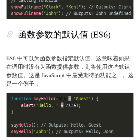
// Calling function
showFullname
(
"Clark"
,
"Kent"
)
;
// 0utputs: Clark Ke
showFullname
(
"John"
)
;
// 0utputs: John undefined
函数参数的默认值 (ES6)
ES6 中可以为函数参数指定默认值。这意味着如果
在调用时没有为函数提供参数，则将使用这些默认
参数值。这是 JavaScript 中最受期待的功能之一。这
是一个例子：
function
sayHello
(
name 
=
'Guest'
)
{
alert
(
'Hello, '
+
 name
)
;
}
sayHello
(
)
;
// 0utputs: Hello, Guest
sayHello
(
'John'
)
;
// 0utputs: Hello, John