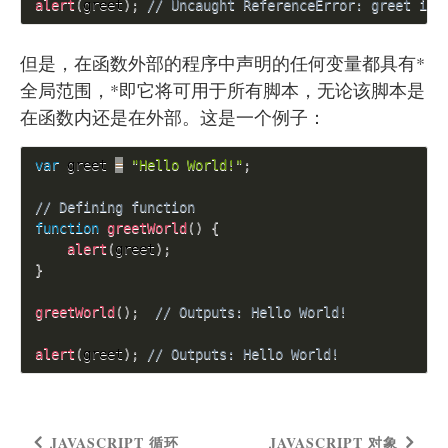
alert
(
greet
)
;
// Uncaught ReferenceError: greet is 
但是，在函数外部的程序中声明的任何变量都具有*
全局范围，*即它将可用于所有脚本，无论该脚本是
在函数内还是在外部。这是一个例子：
var
 greet 
=
"Hello World!"
;
// Defining function
function
greetWorld
(
)
{
alert
(
greet
)
;
}
greetWorld
(
)
;
// Outputs: Hello World!
alert
(
greet
)
;
// Outputs: Hello World!
JAVASCRIPT 循环
JAVASCRIPT 对象