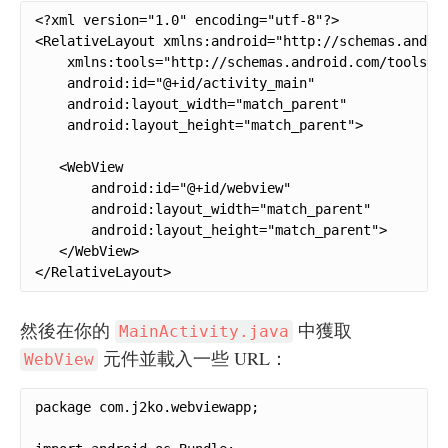
<?xml version="1.0" encoding="utf-8"?>

<RelativeLayout xmlns:android="http://schemas.androi
    xmlns:tools="http://schemas.android.com/tools"

    android:id="@+id/activity_main"

    android:layout_width="match_parent"

    android:layout_height="match_parent">

   <WebView

       android:id="@+id/webview"

       android:layout_width="match_parent"

       android:layout_height="match_parent">

   </WebView>

</RelativeLayout>
然後在你的
中獲取
MainActivity.java
元件並載入一些 URL：
WebView
package com.j2ko.webviewapp;
