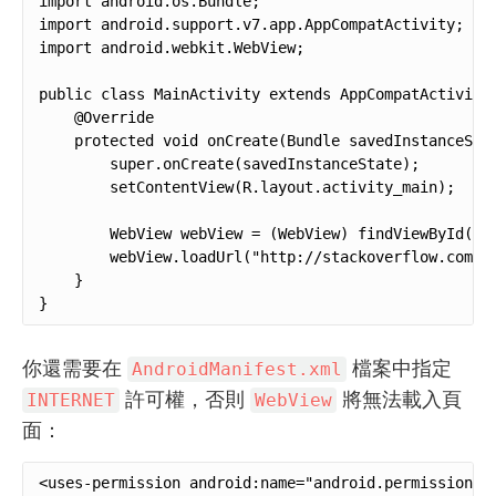
import android.os.Bundle;

import android.support.v7.app.AppCompatActivity;

import android.webkit.WebView;

public class MainActivity extends AppCompatActivity 
    @Override

    protected void onCreate(Bundle savedInstanceStat
        super.onCreate(savedInstanceState);

        setContentView(R.layout.activity_main);

        WebView webView = (WebView) findViewById(R.i
        webView.loadUrl("http://stackoverflow.com/")
    }

}
你還需要在
檔案中指定
AndroidManifest.xml
許可權，否則
將無法載入頁
INTERNET
WebView
面：
<uses-permission android:name="android.permission.I