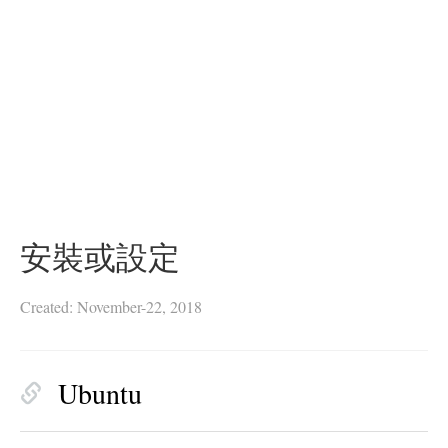
安裝或設定
Created: November-22, 2018
Ubuntu