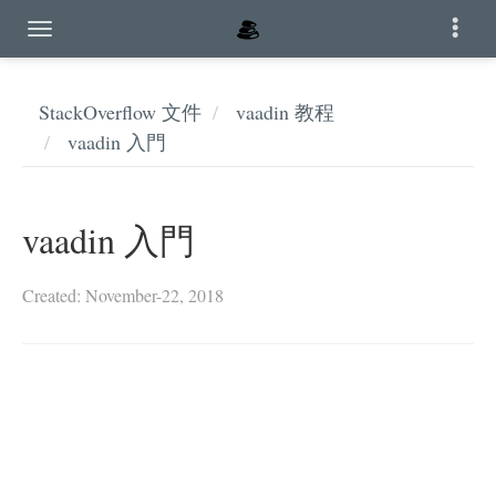
StackOverflow 文件
vaadin 教程
vaadin 入門
vaadin 入門
Created: November-22, 2018