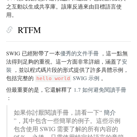
之互動以生成共享庫。該庫反過來由目標語言使
用。
RTFM
SWIG 已經附帶了一本
優秀的文件手冊
，這一點無
法得到足夠的重視。這一方面非常詳細，涵蓋了
安
裝
，並以程式碼片段的形式提供了許多具體示例，
包括完整的
SWIG 示例
。
hello world
但最重要的是，它還解釋了
1.7 如何避免閱讀手冊
：
如果你討厭閱讀手冊，請看一下“
簡介
”，其中包含一些簡單的例子。這些示例
包含使用 SWIG 需要了解的所有內容的