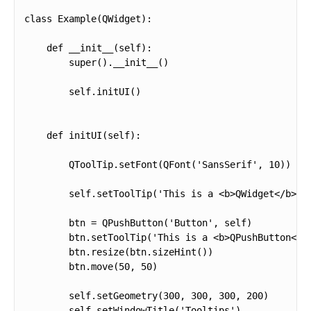
class Example(QWidget):

    def __init__(self):

        super().__init__()

        self.initUI()

    def initUI(self):

        QToolTip.setFont(QFont('SansSerif', 10))

        self.setToolTip('This is a <b>QWidget</b> wi
        btn = QPushButton('Button', self)

        btn.setToolTip('This is a <b>QPushButton</b>
        btn.resize(btn.sizeHint())

        btn.move(50, 50)       

        self.setGeometry(300, 300, 300, 200)

        self.setWindowTitle('Tooltips')    
