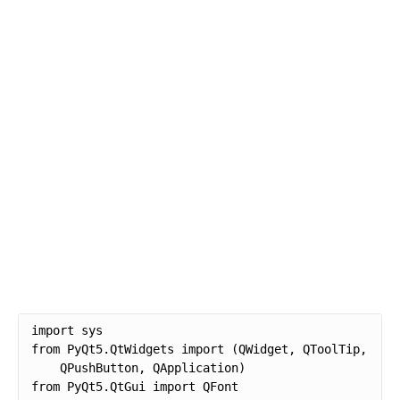
import sys

from PyQt5.QtWidgets import (QWidget, QToolTip, 

    QPushButton, QApplication)

from PyQt5.QtGui import QFont    
