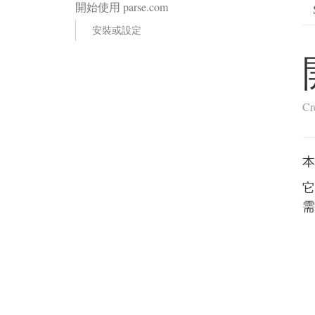
開始使用 parse.com
安裝或設定
Cr
本
它
需