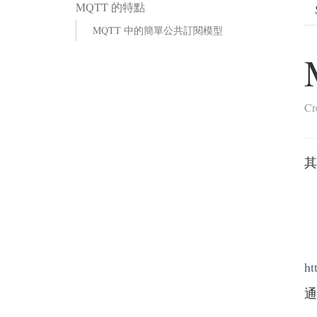
MQTT 的特點
MQTT 中的簡單公共訂閱模型
Cr
其
ht
通