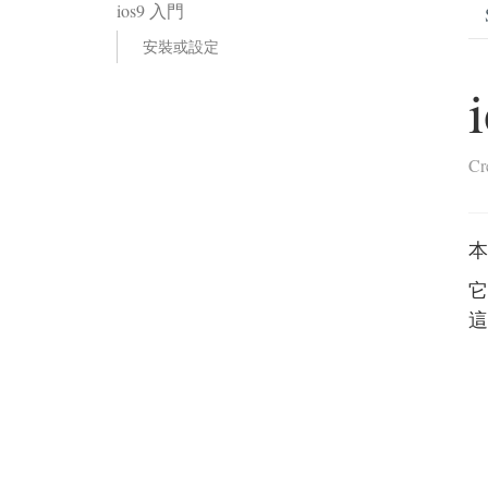
ios9 入門
安裝或設定
Cr
本
它
這