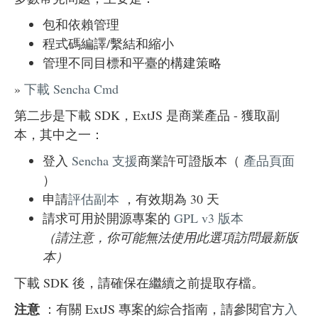
包和依賴管理
程式碼編譯/繫結和縮小
管理不同目標和平臺的構建策略
»
下載 Sencha Cmd
第二步是下載 SDK，ExtJS 是商業產品 - 獲取副
本，其中之一：
登入
Sencha 支援
商業許可證版本（
產品頁面
）
申請
評估副本
，有效期為 30 天
請求可用於開源專案的
GPL v3 版本
（請注意，你可能無法使用此選項訪問最新版
本）
下載 SDK 後，請確保在繼續之前提取存檔。
注意
：有關 ExtJS 專案的綜合指南，請參閱官方
入