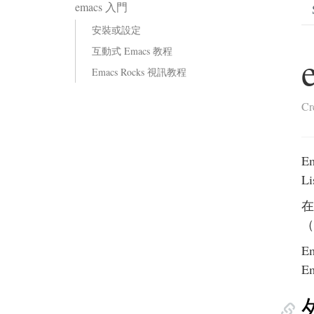
emacs 入門
安裝或設定
互動式 Emacs 教程
Emacs Rocks 視訊教程
Cr
E
L
在
（
E
E