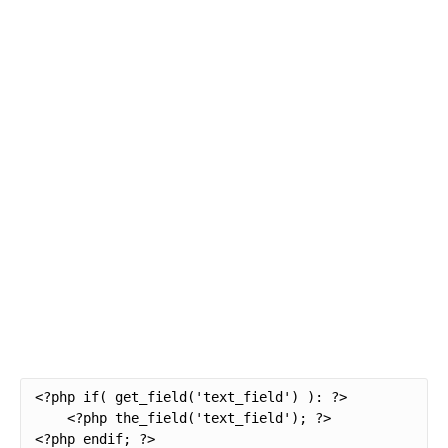
<?php if( get_field('text_field') ): ?>

    <?php the_field('text_field'); ?>

<?php endif; ?>