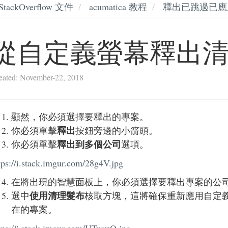
StackOverflow 文件
acumatica 教程
釋出已跳過已應
從自定義螢幕釋出
eated: November-22, 2018
顯然，你必須選擇要釋出的專案。
釋出
你必須單擊
按鈕旁邊的小箭頭。
釋出到多個公司
你必須單擊
選項。
tps://i.stack.imgur.com/28g4V.jpg
在將出現的智慧面板上，你必須選擇要釋出專案的公
使用清理髮布
選中
核取方塊，這將確保重新應用自定
在的專案。