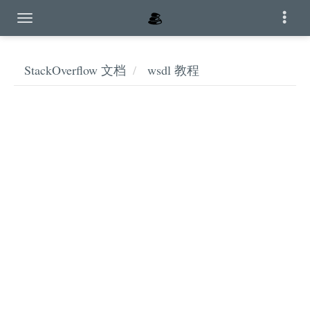
StackOverflow 文档
wsdl 教程