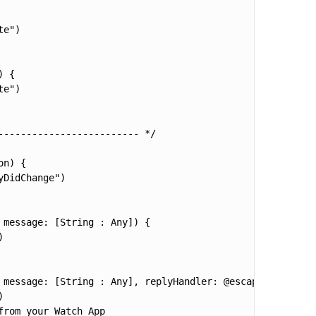
e")

 {

e")

------------------------ */

n) {

DidChange")

message: [String : Any]) {



 message: [String : Any], replyHandler: @escaping ([Strin


rom your Watch App
