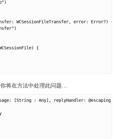
")

nsfer: WCSessionFileTransfer, error: Error?) {

sfer")

CSessionFile) {

请求它，你将在方法中处理此问题…
sage: [String : Any], replyHandler: @escaping ([String : 

