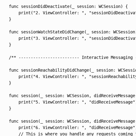
    func sessionDidDeactivate(_ session: WCSession) {

        print("2. ViewController: ", "sessionDidDeactivat
    }

    func sessionWatchStateDidChange(_ session: WCSession)
        print("3. ViewController: ", "sessionDidDeactivat
    }

    /** ------------------------- Interactive Messaging -
    func sessionReachabilityDidChange(_ session: WCSessio
        print("4. ViewController: ", "sessionReachability
    }

    func session(_ session: WCSession, didReceiveMessage 
        print("5. ViewController: ", "didReceiveMessage")
    }

    func session(_ session: WCSession, didReceiveMessage
        print("6. ViewController: ", "didReceiveMessage")
        // This is where you handle any requests coming f