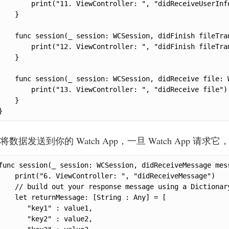
        print("11. ViewController: ", "didReceiveUserInfo
    }

    func session(_ session: WCSession, didFinish fileTra
        print("12. ViewController: ", "didFinish fileTran
    }

    func session(_ session: WCSession, didReceive file: W
        print("13. ViewController: ", "didReceive file")

    }

}
将数据发送到你的 Watch App，一旦 Watch App 
func session(_ session: WCSession, didReceiveMessage mes
    print("6. ViewController: ", "didReceiveMessage")

    // build out your response message using a Dictionary
    let returnMessage: [String : Any] = [

       "key1" : value1,

       "key2" : value2,
