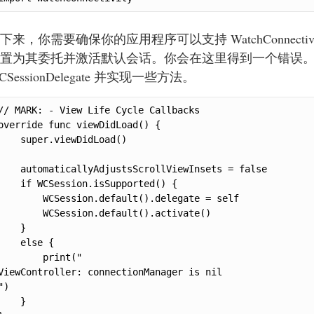
下来，你需要确保你的应用程序可以支持 WatchConnect
置为其委托并激活默认会话。你会在这里得到一个错误。在
CSessionDelegate 并实现一些方法。
// MARK: - View Life Cycle Callbacks

override func viewDidLoad() {

    super.viewDidLoad()

    automaticallyAdjustsScrollViewInsets = false

    if WCSession.isSupported() {

        WCSession.default().delegate = self

        WCSession.default().activate()

    }

    else {

        print("

ViewController: connectionManager is nil

")

    }
