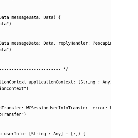
ata messageData: Data) {

ta")

Data messageData: Data, replyHandler: @escaping (Data) ->
ta")

------------------------ */

tionContext applicationContext: [String : Any]) {

onContext")

oTransfer: WCSessionUserInfoTransfer, error: Error?) {

Transfer")

 userInfo: [String : Any] = [:]) {
