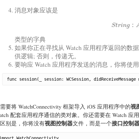
消息对象应该是
S
t
r
i
n
g
：
：
S
t
r
i
n
g
类型的字典
如果你正在寻找从 Watch 应用程序返回的数据，请
供逻辑; 否则，传递无。
要响应 Watch 应用程序发送的消息，你将使用 WCS
func session(_ session: WCSession, didReceiveMessage 
视
需要将 WatchConnectivity 框架导入 iOS 应用程序中的
atch 配套应用程序通信的类对象。你还需要在 Watch 应
视图控制器
接口控制
区别是，你将没有
文件，而是一个
import WatchConnectivity