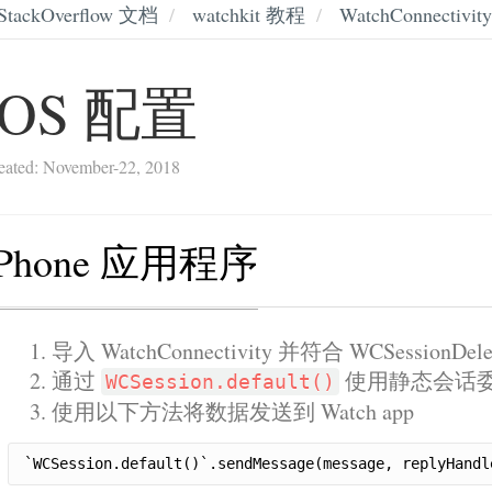
StackOverflow 文档
watchkit 教程
WatchConnectivity
iOS 配置
eated: November-22, 2018
iPhone 应用程序
导入 WatchConnectivity 并符合 WCSessionDel
通过
使用静态会话
WCSession.default()
使用以下方法将数据发送到 Watch app
`WCSession.default()`.sendMessage(message, replyHandl