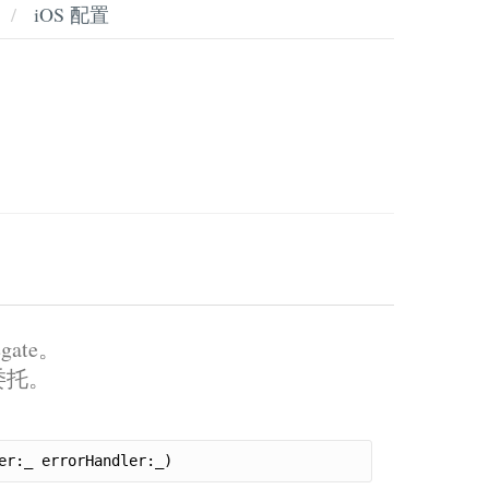
iOS 配置
egate。
委托。
er:_ errorHandler:_)