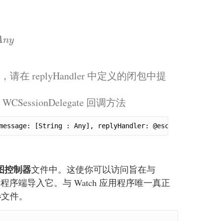
A
n
y
A
n
y
在 replyHandler 中定义的闭包中提
essionDelegate 回调方法
message: [String : Any], replyHandler: @escaping ([Strin
图控制器
文件中。这使你可以访问旨在与
用程序端导入它。与 Watch 应用程序唯一真正
器
文件。