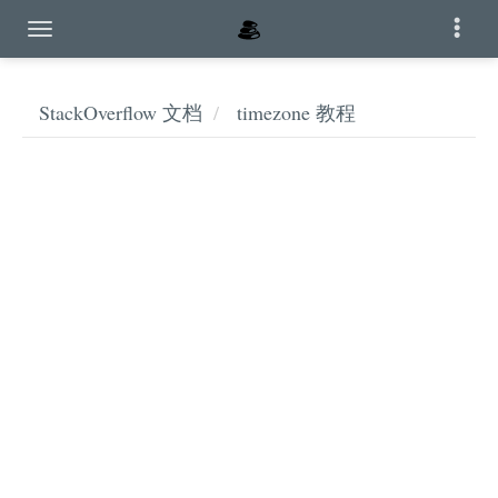
StackOverflow 文档
timezone 教程