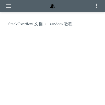
StackOverflow 文档
random 教程