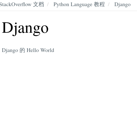
StackOverflow 文档
Python Language 教程
Django
Django
Django 的 Hello World