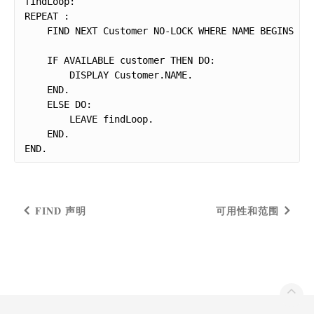
findLoop:

REPEAT :

    FIND NEXT Customer NO-LOCK WHERE NAME BEGINS "N"
    IF AVAILABLE customer THEN DO:

        DISPLAY Customer.NAME.

    END.

    ELSE DO:

        LEAVE findLoop.

    END.

END.
FIND 声明
可用性和范围