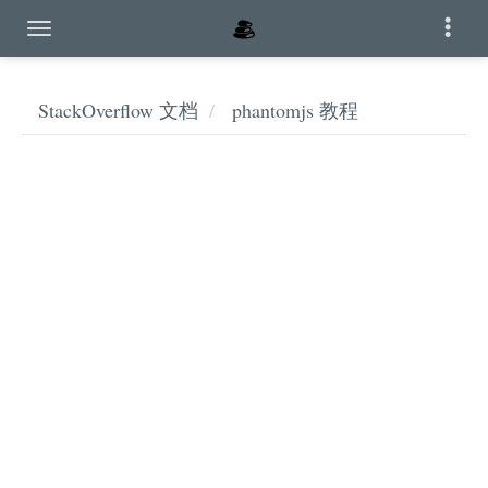
StackOverflow 文档
phantomjs 教程