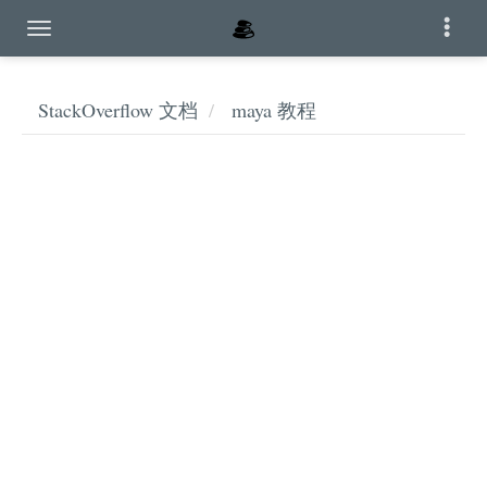
StackOverflow 文档
maya 教程