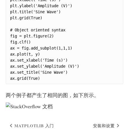
plt.ylabel('Amplitude (V)')

plt.title('Sine Wave')

plt.grid(True)

# Object oriented syntax

fig = plt.figure(2)

fig.clf()

ax = fig.add_subplot(1,1,1)

ax.plot(t, y)

ax.set_xlabel('Time (s)')

ax.set_ylabel('Amplitude (V)')

ax.set_title('Sine Wave')

ax.grid(True)
两个例子都产生了相同的图，如下所示。
MATPLOTLIB 入门
安装和设置