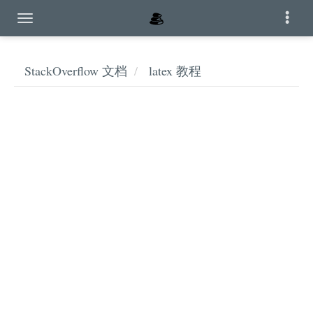
StackOverflow 文档
latex 教程