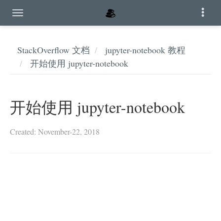
StackOverflow 文档
jupyter-notebook 教程
开始使用 jupyter-notebook
开始使用 jupyter-notebook
Created: November-22, 2018