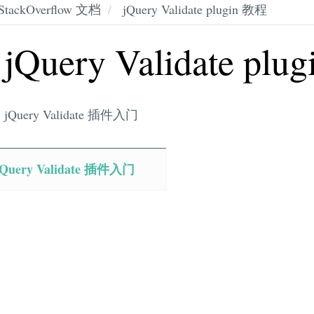
StackOverflow 文档
jQuery Validate plugin 教程
jQuery Validate pl
jQuery Validate 插件入门
jQuery Validate 插件入门