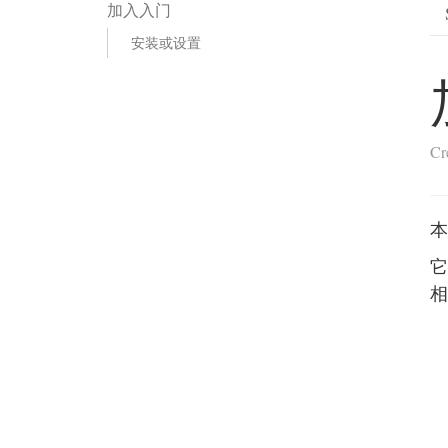
加入入门
安装或设置
Cr
本
它
相