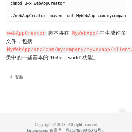
chmod u+x webAppCreator

./webAppCreator -maven -out MyWebApp com.mycompany.
脚本将在
中生成许多
webAppCreator
MyWebApp/
文件，包括
MyWebApp/src/com/mycompany/mywebapp/client
类中的一些基本的“Hello，world”功能。
安装
Copyright © 2018. All right reserved
tastones.com
备案号：
鲁ICP备18045372号-1