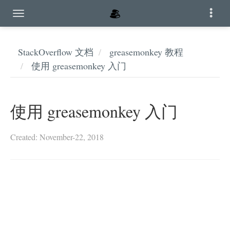
StackOverflow 文档
greasemonkey 教程
使用 greasemonkey 入门
使用 greasemonkey 入门
Created: November-22, 2018