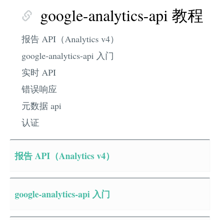
google-analytics-api 教程
报告 API（Analytics v4）
google-analytics-api 入门
实时 API
错误响应
元数据 api
认证
报告 API（Analytics v4）
google-analytics-api 入门