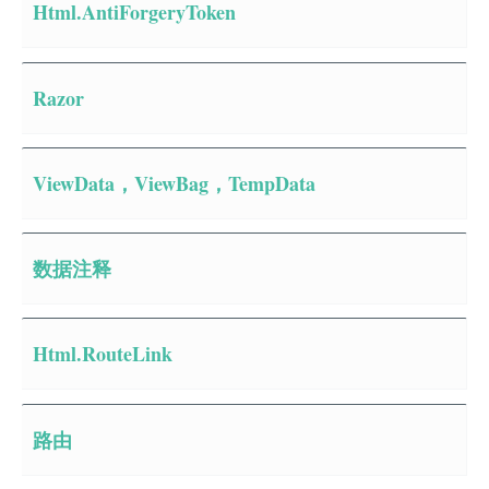
Html.AntiForgeryToken
Razor
ViewData，ViewBag，TempData
数据注释
Html.RouteLink
路由