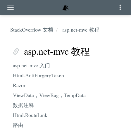
StackOverflow 文档
asp.net-mvc 教程
asp.net-mvc 教程
asp.net-mvc 入门
Html.AntiForgeryToken
Razor
ViewData，ViewBag，TempData
数据注释
Html.RouteLink
路由