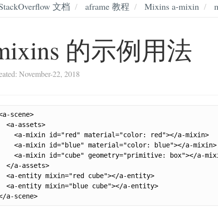
StackOverflow 文档
aframe 教程
Mixins a-mixin
mixins 的示例用法
eated: November-22, 2018
<a-scene>

  <a-assets>

    <a-mixin id="red" material="color: red"></a-mixin>

    <a-mixin id="blue" material="color: blue"></a-mixin>

    <a-mixin id="cube" geometry="primitive: box"></a-mixi
  </a-assets>

  <a-entity mixin="red cube"></a-entity>

  <a-entity mixin="blue cube"></a-entity>

</a-scene>