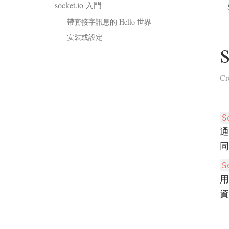
socket.io 入門
帶套接字訊息的 Hello 世界
安裝或設定
Cr
S
通
同
S
資