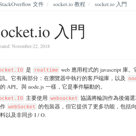
StackOverflow 文件
socket.io 教程
socket.io 入門
socket.io 入門
eated: November-22, 2018
是
web 應用程式的 javascrip
ocket.IO
realtime
訊。它有兩部分：在瀏覽器中執行的客戶端庫，以及
no
的 API。與 node.js 一樣，它是事件驅動的。
主要使用
協議將輪詢作為後備選
ocket.IO
websocket
用作
的包裝器，但它提供了更多功能，包括向
webSocket
料以及非同步 I / O.