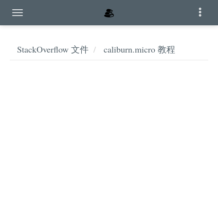
StackOverflow 文件
caliburn.micro 教程